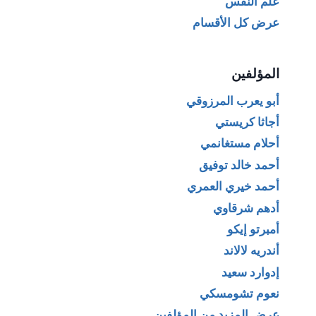
علم النفس
عرض كل الأقسام
المؤلفين
أبو يعرب المرزوقي
أجاثا كريستي
أحلام مستغانمي
أحمد خالد توفيق
أحمد خيري العمري
أدهم شرقاوي
أمبرتو إيكو
أندريه لالاند
إدوارد سعيد
نعوم تشومسكي
عرض المزيد من المؤلفين