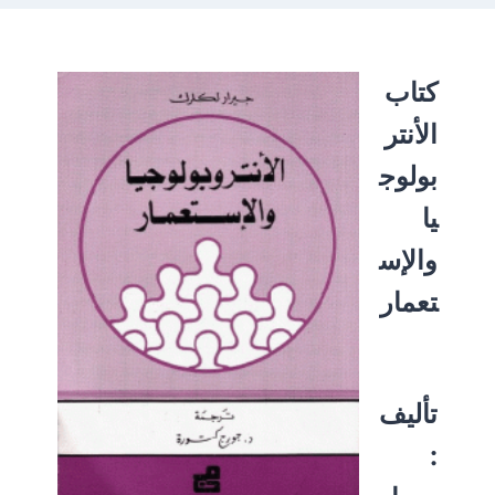
كتاب
الأنتر
بولوج
يا
والإس
تعمار
تأليف
: