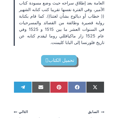
العامة بعد إطلاق سراحه حيث وضع مسودة كتاب
الأمير، وفي الفترة نفسها تقريبا كتب كتابه الشهير
(( خطاب أو ديالوج بشأن لغتنا)). كما قام بكتابة
رواية قصيرة وطائفة من القصائد والمسرحيات
في السنوات العشر ما بين 1515 و 1525 وفي
عام 1525 زار ماكيافللي روما ليقدم كتابه عن
تاريخ فلورنسا إلى البابا كليمنت.
تحميل الكتاب
S
S
S
S
S
T
E
P
F
X
h
h
h
h
h
e
m
i
a
(
a
a
a
a
a
l
a
n
c
T
r
r
r
r
r
e
i
t
e
w
e
e
e
e
e
g
l
e
b
i
تصفّح
السابق
التالي
o
o
o
o
o
r
r
o
t
n
n
n
n
n
a
e
o
t