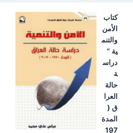
كتاب
الأمن
والتنم
ية ”
دراس
ة
حالة
العرا
ق (
المدة
197