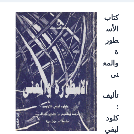
كتاب
الأس
طور
ة
والمع
نى
تأليف
:
كلود
ليفي