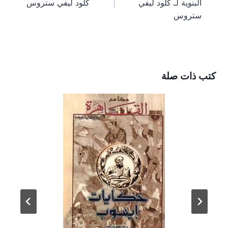
البنوية لـ كلود ليفي
كلود ليفي ستروس
t
r
)
ستروس
كتب ذات صلة