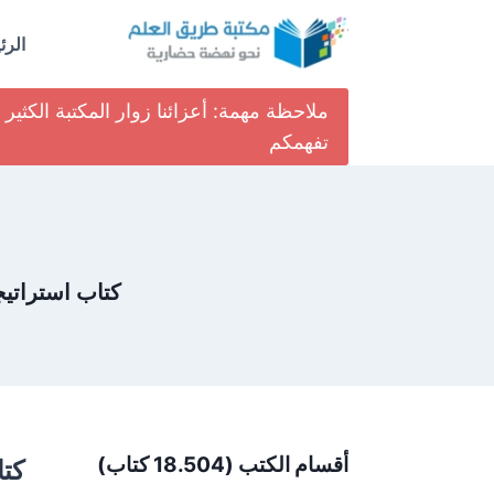
لتجاوز
لى
الرئ
لمحتوى
ملاحظة مهمة: أعزائنا زوار المكتبة الكث
تفهمكم
كتاب استراتيج
أقسام الكتب (18.504 كتاب)
كتا