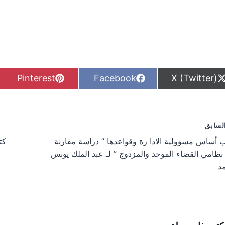
S
S
S
Pinterest
Facebook
X (Twitter)
h
h
h
a
a
a
r
r
r
e
e
e
o
o
o
فّح
لسابق
n
n
n
 أساس مسؤولية الادا رة وقواعدها ” دراسة مقارنة
كت
مقالات
نظامي القضاء الموحد والمزدوج ” لـ عبد الملك يونس
د