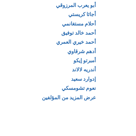
أبو يعرب المرزوقي
أجاثا كريستي
أحلام مستغانمي
أحمد خالد توفيق
أحمد خيري العمري
أدهم شرقاوي
أمبرتو إيكو
أندريه لالاند
إدوارد سعيد
نعوم تشومسكي
عرض المزيد من المؤلفين
نمية الأداء
كتاب اقتصاد الاحتيال
ي والإداري لـ
البريء لـ جون كنث
عوني اللبدي
جالبريث