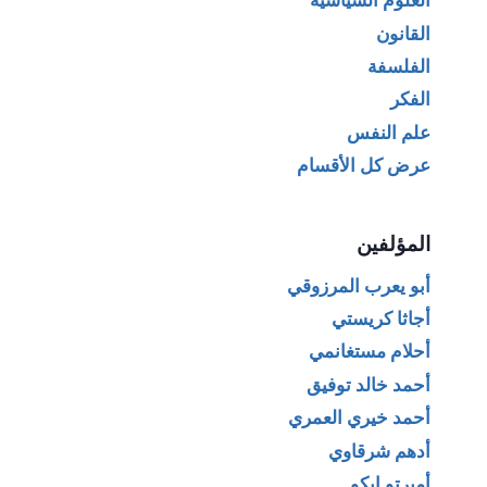
العلوم السياسية
القانون
الفلسفة
الفكر
علم النفس
عرض كل الأقسام
المؤلفين
أبو يعرب المرزوقي
أجاثا كريستي
أحلام مستغانمي
أحمد خالد توفيق
أحمد خيري العمري
أدهم شرقاوي
أمبرتو إيكو