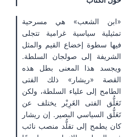
حول الكتاب
«ابن الشعب» هي مسرحية
تمثيلية سياسية غرامية تتجلى
فيها سطوة إخضاع القيم والمثل
الشريفة إلى صولجان السلطة.
ويجسد هذا المعنى بطل هذه
القصة «ريشار» ذلك الفتى
الطامح إلى علياء السلطة، ولكن
تَعَلُّق الفتى الغَرِيْر يختلف عن
تَعَلُّق السياسي البصير. إن ريشار
كان يطمح إلى تقلُّد منصب نائب