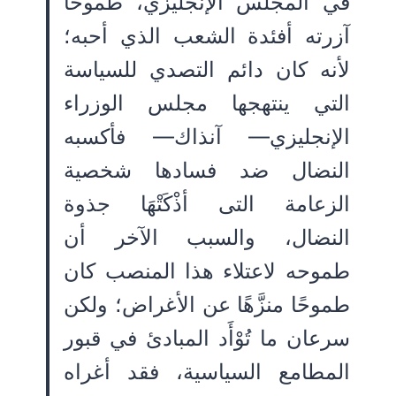
في المجلس الإنجليزي، طموحًا
آزرته أفئدة الشعب الذي أحبه؛
لأنه كان دائم التصدي للسياسة
التي ينتهجها مجلس الوزراء
الإنجليزي— آنذاك— فأكسبه
النضال ضد فسادها شخصية
الزعامة التى أذْكَتْهَا جذوة
النضال، والسبب الآخر أن
طموحه لاعتلاء هذا المنصب كان
طموحًا منزَّهًا عن الأغراض؛ ولكن
سرعان ما تُوْأَد المبادئ في قبور
المطامع السياسية، فقد أغراه