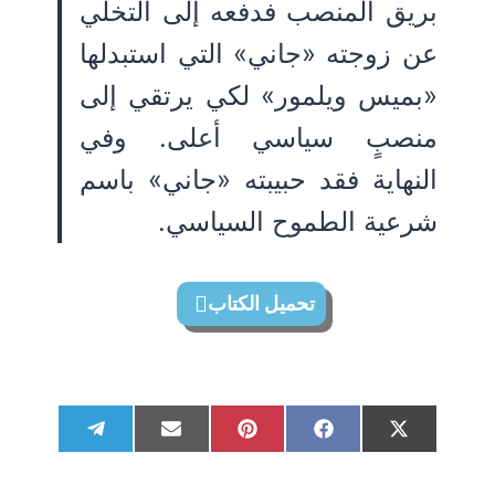
بريق المنصب فدفعه إلى التخلي
عن زوجته «جاني» التي استبدلها
«بميس ويلمور» لكي يرتقي إلى
منصبٍ سياسي أعلى. وفي
النهاية فقد حبيبته «جاني» باسم
شرعية الطموح السياسي.
تحميل الكتاب
S
S
S
S
S
T
E
P
F
X
h
h
h
h
h
e
m
i
a
(
a
a
a
a
a
l
a
n
c
T