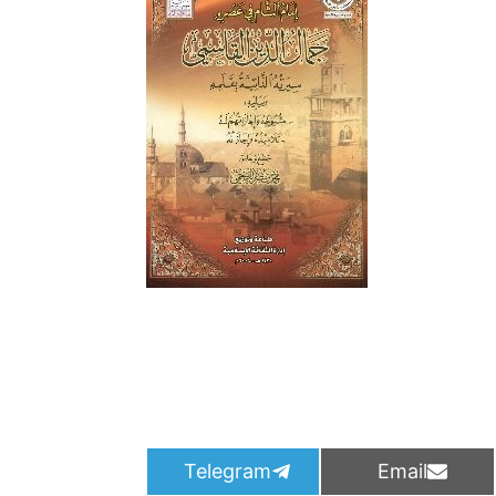
S
S
Telegram
Email
h
h