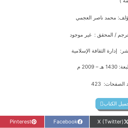
مه )
ؤلف: محمد ناصر العجمي
ترجم / المحقق : غير موجود
شر: إدارة الثقافة الإسلامية
14 هـ – 2009 م
الصفحات: 423
ميل الكتاب
S
S
S
Pinterest
Facebook
X (Twitter)
h
h
h