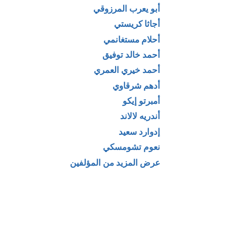
أبو يعرب المرزوقي
أجاثا كريستي
أحلام مستغانمي
أحمد خالد توفيق
أحمد خيري العمري
أدهم شرقاوي
إمام أهل
كتاب اعترافات
أمبرتو إيكو
 والجماعة أبو
شامي عتيق
أندريه لالاند
 الماتريدي
إدوارد سعيد
 الكلامية
نعوم تشومسكي
عرض المزيد من المؤلفين