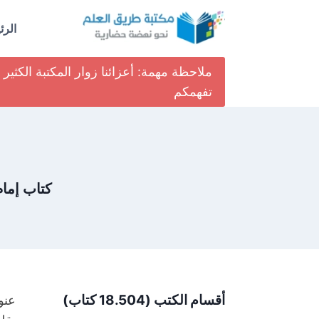
لتجاوز
لى
الرئ
لمحتوى
ملاحظة مهمة: أعزائنا زوار المكتبة الكث
تفهمكم
كتاب إما
أقسام الكتب (18.504 كتاب)
عنو