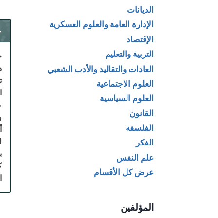
الديانات
الإدارة العامة والعلوم العسكرية
ح
الإقتصاد
التربية والتعليم
ج
د
العادات والتقاليد والأدب الشعبي
ت
العلوم الاجتماعية
ا
العلوم السياسية
ع
القانون
و
الفلسفة
أ
ل
الفكر
ب
علم النفس
ك
عرض كل الأقسام
ا
المؤلفين