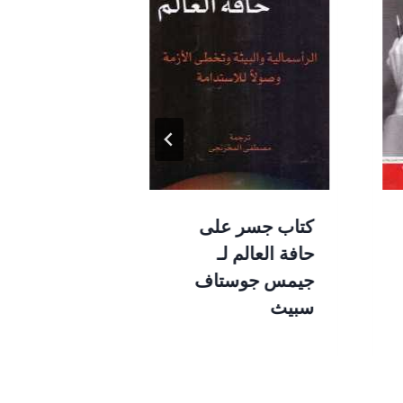
كتاب جسر على
كتاب عن أش
حافة العالم لـ
تؤلمك لـ أح
جيمس جوستاف
اللطيف
سبيث