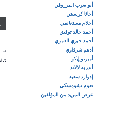
أبو يعرب المرزوقي
أجاثا كريستي
أحلام مستغانمي
أحمد خالد توفيق
أحمد خيري العمري
أدهم شرقاوي
تص
ا
أمبرتو إيكو
كتاب
ال
أندريه لالاند
إدوارد سعيد
نعوم تشومسكي
عرض المزيد من المؤلفين