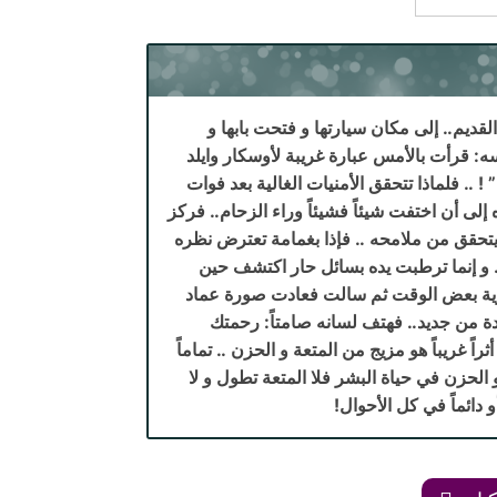
قديم.. إلى مكان سيارتها و فتحت بابها و
: قرأت بالأمس عبارة غريبة لأوسكار وايلد
! .. فلماذا تتحقق الأمنيات الغالية بعد فوات
لى أن اختفت شيئاً فشيئاً وراء الزحام.. فركز
يتحقق من ملامحه .. فإذا بغمامة تعترض نظره
. و إنما ترطبت يده بسائل حار اكتشف حين
رؤية بعض الوقت ثم سالت فعادت صورة عماد
ة من جديد.. فهتف لسانه صامتاً: رحمتك
ً غريباً هو مزيج من المتعة و الحزن .. تماماً
 الحزن في حياة البشر فلا المتعة تطول و لا
و دائماً في كل الأحوال!