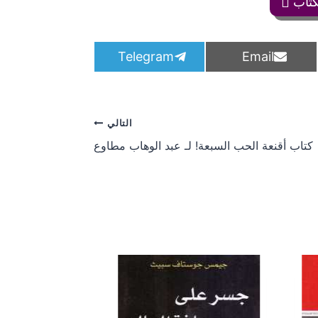
كتاب
S
S
Telegram
Email
h
h
a
a
r
r
e
e
o
o
التالي
n
n
كتاب أقنعة الحب السبعة! لـ عبد الوهاب مطاوع