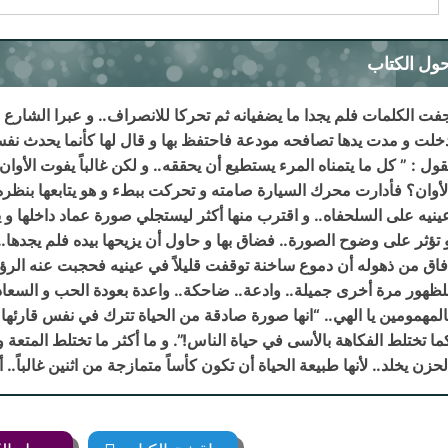
ول الكتاب
فت الكلمات فلم يجدا ما يضفيانه ثم تحركا للانصراف.. و عبرا الشارع ال
خلت و مدت يدها تصافحه مودعة فاحتفظ بها و قال لها كأنما يحدث نفسه
قول : ” كل ما يتمناه المرء يستطيع أن يحققه.. و لكن غالباً يفوت الأوان” 
لأوان؟ فأدارت محرك السيارة صامته و تحركت ببطء و هو يتابعها بنظره إ
ينيه على السلحفاه.. و اقترب منها أكثر ليستجلي صورة عماد داخلها و 
 تؤثر على وضوح الصورة.. فضاق بها و حاول أن يزيحها بيده فلم يجدها.
فاق من ذهوله أن دموع ساخنة توقفت قليلاً في عينيه فحجبت عنه ال
لظهور مرة أخرى جميلة.. وادعة.. ضاحكة.. واعدة بعودة الحب و السعاد
المهمومين يا الهي.. “انها صورة صادقة من الحياة تترك في نفس قارئها أثرا
ما تختلط الفكاهة بالأسى في حياة الناس!”. و ما أكثر ما تختلط المتعة و
لحزن يخلد.. لأنها طبيعة الحياة أن تكون كأساً متمازجة من اثنين غالباً.. أ