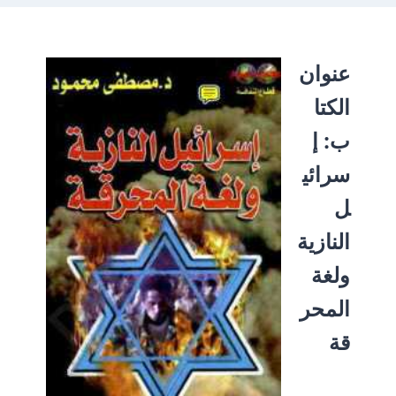
عنوان
الكتا
ب:
إ
سرائي
ل
النازية
ولغة
المحر
قة