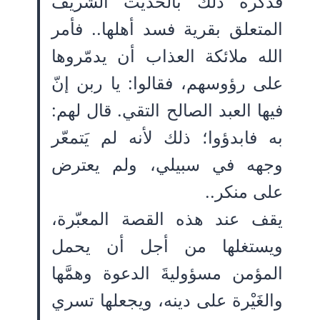
فذكّره ذلك بالحديث الشريف
المتعلق بقرية فسد أهلها.. فأمر
الله ملائكة العذاب أن يدمّروها
على رؤوسهم، فقالوا: يا ربن إنّ
فيها العبد الصالح التقي. قال لهم:
به فابدؤوا؛ ذلك لأنه لم يَتمعّر
وجهه في سبيلي، ولم يعترض
على منكر..
يقف عند هذه القصة المعبّرة،
ويستغلها من أجل أن يحمل
المؤمن مسؤوليةَ الدعوة وهمَّها
والغَيْرة على دينه، ويجعلها تسري