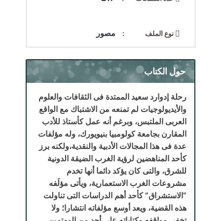
مصور
نوع الملف :
حول الكتاب
رحلة إدوارد سعيد الممتدة فى الثقافات والعلوم
والأيديولوجيات لم تمنعه من الاشتباك مع الواقع
العربى الملتبس، وبرغم أنه عمل كأستاذ للأدب
المقارن بجامعة كولومبيا بنيويورك، وله مؤلفات
عدة فى هذا المجالات الأدبية والنقدية،ولكنه برز
كأحد المناهضين لرؤية الغرب الضيقة الدونية
للشرق، والتى كان يؤكد دائما أنها تخدم
مشروعات الغرب الاستعمارية،
ويأتى مؤلَفه
“الاستشراق” كأحد أهم الدراسات التى تناولت
هذه القضية، ويعد أوسع مؤلفاته انتشارا؛ ولا
تخفى مواقفه وكتاباته على أحد من المهتمين