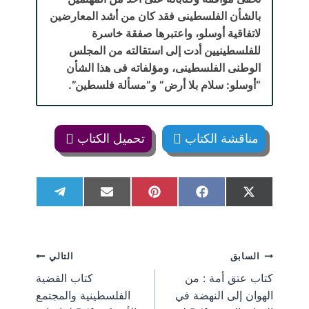
بالشأن الفلسطينى فقد كان من أشد المعارضين
لاتفاقية أوسلو، واعتبرها صفقة خاسرة
للفلسطينيين أدت إلى استقالته من المجلس
الوطنى الفلسطينى، ومؤلفاته فى هذا الشأن
“أوسلو: سلام بلا أرض” و”مسألة فلسطين”
.
مناقشة الكتاب
تحميل الكتاب
S
S
S
S
S
T
E
P
F
X
h
h
h
h
h
e
m
i
a
(
a
a
a
a
a
l
a
n
c
T
r
r
r
r
r
e
i
t
e
w
e
e
e
e
e
g
l
e
b
i
تصفّح
السابق
التالي
o
o
o
o
o
r
r
o
t
n
n
n
n
n
a
e
o
t
كتاب عتق أمة : من
كتاب القضية
m
s
k
e
المقالات
الهوان إلى النهضة في
الفلسطينية والمجتمع
t
r
)