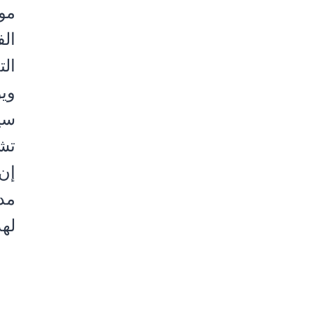
الف
الت
وي
سي
تش
إن
لهذ