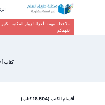
لتجاوز
لى
الرئ
لمحتوى
ملاحظة مهمة: أعزائنا زوار المكتبة الكث
تفهمكم
كتاب أع
أقسام الكتب (18.504 كتاب)