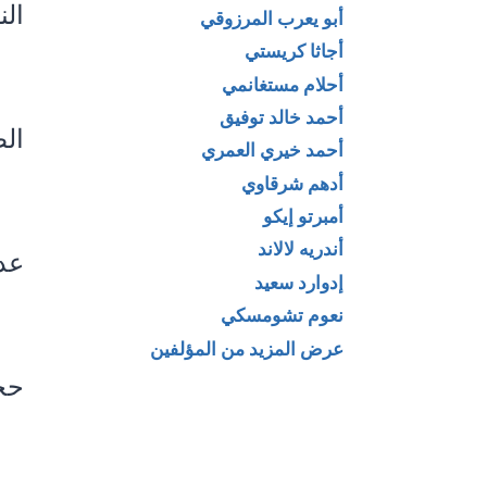
الن
أبو يعرب المرزوقي
أجاثا كريستي
أحلام مستغانمي
أحمد خالد توفيق
الطب
أحمد خيري العمري
أدهم شرقاوي
أمبرتو إيكو
أندريه لالاند
عدد
إدوارد سعيد
نعوم تشومسكي
عرض المزيد من المؤلفين
حجم 