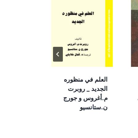
العلم في منظوره
كتاب الكتاب
الجديد _ روبرت
لنظرية الوتر
م.أغروس و جورج
ستيفن جاب
ن.ستانسيو