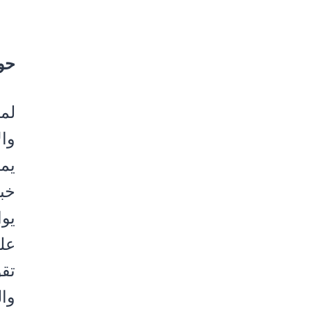
حو
لم
وا
يم
خب
يوا
عل
تق
وال