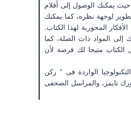
قع بيلتون على الشبكة www.nickilton.com حيث يمكنك الوصول إلى أفلام
تطوير لوجهة نظره، كما يمكنك
أفكار المحورية لهذا الكتاب.
 إلى المواد ذات الصلة، كما
 الكتاب متيحا لك فرصة لأن
تكنولوجيا الواردة فى ” ركن
” Bits Blog بجريدة نيويورك تايمز، والمراسل الصحفى