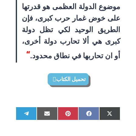
موضوع الدولة العظمى هو قدرتها
على خوض غمار حرب كبرى، فإن
الطريق الوحيد لكي تظل دولة
كبرى هي ألا تحارب دولة أخرى،
“
أو ان تحاربها في نطاق محدود.
تحميل الكتاب
S
S
S
S
S
T
E
P
F
X
h
h
h
h
h
e
m
i
a
(
a
a
a
a
a
l
a
n
c
T
r
r
r
r
r
e
i
t
e
w