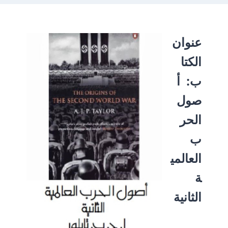
عنوان
الكتا
ب:
أ
صول
الحر
ب
العالمي
ة
الثانية