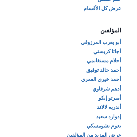
عرض كل الأقسام
المؤلفين
أبو يعرب المرزوقي
أجاثا كريستي
أحلام مستغانمي
أحمد خالد توفيق
أحمد خيري العمري
أدهم شرقاوي
أمبرتو إيكو
أندريه لالاند
إدوارد سعيد
نعوم تشومسكي
عرض المزيد من المؤلفين