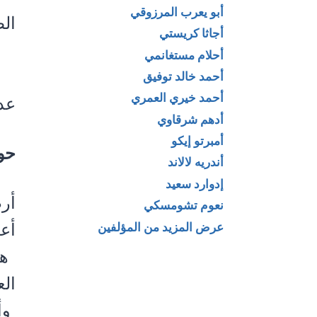
أبو يعرب المرزوقي
الطب
أجاثا كريستي
أحلام مستغانمي
أحمد خالد توفيق
أحمد خيري العمري
عدد
أدهم شرقاوي
أمبرتو إيكو
حو
أندريه لالاند
إدوارد سعيد
أر
نعوم تشومسكي
أع
عرض المزيد من المؤلفين
الع
وأر