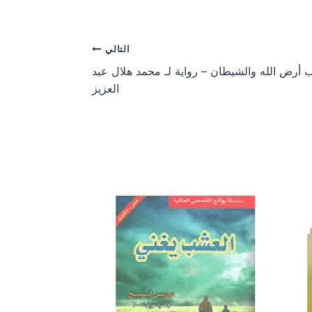
a
a
r
r
e
e
o
o
التالي
n
n
 أرض الله والشيطان – رواية لـ محمد هلال عبد
العزيز