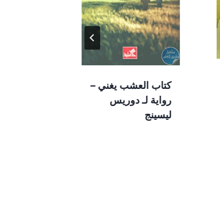
كتاب العشب يغني –
كتاب لست ب
رواية لـ دوريس
مجموعة قص
ليسينج