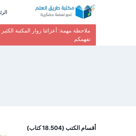
لتجاوز
لى
الرئ
لمحتوى
ملاحظة مهمة: أعزائنا زوار المكتبة الكث
تفهمكم
أقسام الكتب (18.504 كتاب)