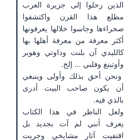
الذين رحلوا إلى جزيرة العرب
مطلع هذا القرن واكتشفوا
صحراءها وجاسوا خلالها يعرفونها
أكثر معرفة من معرفة أهلها بها
كالليدي آن بلنت وداوتي وهوبر
وأوتبنغ وفلبي … إلخ.
ونحن أحق بذلك وأولى وينبغي
أن يكون صاحب البيت أدرى
بالذي فيه.
ولعل الناظر في هذا الكتاب
يعرف أنني لم آت بجديد بل
اقتفيت آثار مشايخي وجريت