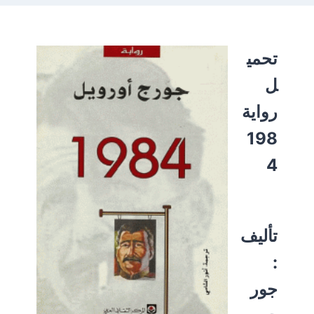
تحمي
ل
رواية
198
4
تأليف
:
جور