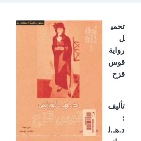
تحمي
ل
رواية
قوس
قزح
تأليف
:
د.هـ.ل