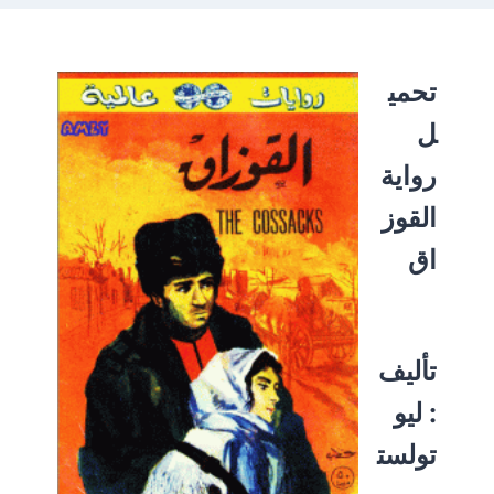
تحم
ي
ل
رواية
القوز
اق
تأليف
: ليو
تولست