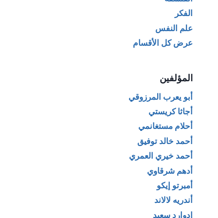
الفكر
علم النفس
عرض كل الأقسام
المؤلفين
أبو يعرب المرزوقي
أجاثا كريستي
أحلام مستغانمي
أحمد خالد توفيق
أحمد خيري العمري
أدهم شرقاوي
أمبرتو إيكو
أندريه لالاند
إدوارد سعيد