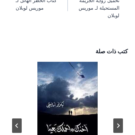
تحميل رواية الجريمة
كتاب الخطر الهائل لـ
m
s
k
e
المقالات
المستحيلة لـ موريس
موريس لوبلان
t
r
)
لوبلان
كتب ذات صلة