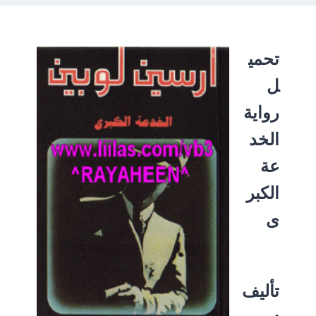
تحمي
ل
رواية
الخد
عة
الكبر
ى
تأليف