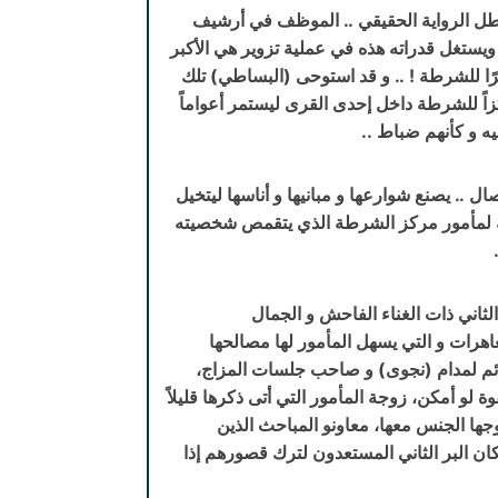
ل بطل الرواية الحقيقي .. الموظف في أرشيف
ويستغل قدراته هذه في عملية تزوير هي الأكبر
رًا للشرطة ! .. و قد استوحى (البساطي) تلك
كزاً للشرطة داخل إحدى القرى ليستمر أعواماً
ه و كأنهم ضباط ..
 .. يصنع شوارعها و مبانيها و أناسها ليتخيل
ته لمأمور مركز الشرطة الذي يتقمص شخصيته
لثاني ذات الغناء الفاحش و الجمال
هرات و التي يسهل المأمور لها مصالحها
ائم لمدام (نجوى) و صاحب جلسات المزاج،
وة لو أمكن، زوجة المأمور التي أتى ذكرها قليلاً
جها الجنس معها، معاونو المباحث الذين
 البر الثاني المستعدون لترك قصورهم إذا