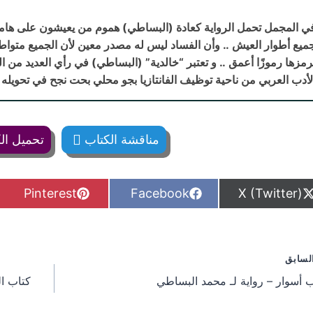
ي المجمل تحمل الرواية كعادة (البساطي) هموم من يعيشون على هامش
ميع أطوار العيش .. وأن الفساد ليس له مصدر معين لأن الجميع متواطئ
رمزها رموزًا أعمق .. و تعتبر “خالدية” (البساطي) في رأي العديد من النق
لأدب العربي من ناحية توظيف الفانتازيا بجو محلي بحت نجح في تحويله 
مناقشة الكتاب
تحميل ال
S
S
S
Pinterest
Facebook
X (Twitter)
h
h
h
a
a
a
r
r
r
e
e
e
o
o
o
فّح
لسابق
n
n
n
 أسوار – رواية لـ محمد البساطي
كتاب ال
مقالات