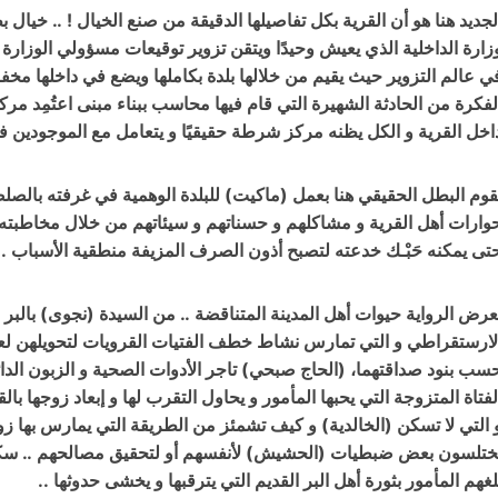
لجديد هنا هو أن القرية بكل تفاصيلها الدقيقة من صنع الخيال ! .. خيا
زارة الداخلية الذي يعيش وحيدًا ويتقن تزوير توقيعات مسؤولي الوزارة 
ي عالم التزوير حيث يقيم من خلالها بلدة بكاملها ويضع في داخلها مخف
لفكرة من الحادثة الشهيرة التي قام فيها محاسب ببناء مبنى اعتُمِد مر
اخل القرية و الكل يظنه مركز شرطة حقيقيًا و يتعامل مع الموجودين في
قوم البطل الحقيقي هنا بعمل (ماكيت) للبلدة الوهمية في غرفته بالصلصال
وارات أهل القرية و مشاكلهم و حسناتهم و سيئاتهم من خلال مخاطب
تى يمكنه حَبْـك خدعته لتصبح أذون الصرف المزيفة منطقية الأسباب ..
عرض الرواية حيوات أهل المدينة المتناقضة .. من السيدة (نجوى) بالبر ا
لارستقراطي و التي تمارس نشاط خطف الفتيات القرويات لتحويلهن لعا
سب بنود صداقتهما، (الحاج صبحي) تاجر الأدوات الصحية و الزبون الد
لفتاة المتزوجة التي يحبها المأمور و يحاول التقرب لها و إبعاد زوجها بالق
 التي لا تسكن (الخالدية) و كيف تشمئز من الطريقة التي يمارس بها زو
ختلسون بعض ضبطيات (الحشيش) لأنفسهم أو لتحقيق مصالحهم .. سكان
لغهم المأمور بثورة أهل البر القديم التي يترقبها و يخشى حدوثها ..