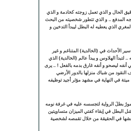
يق الحال و الذي تعمل زوجته كخادمة و الذي
ه المدفع .. و الذي تتطور شخصيته من البحث
لمغري الذي يعطيه له البطل ليبدأ التدخين و
 سير الأحداث في (الخالدية) المتناغم و غير
لتبدأ الهلاوس و يبدأ عالم (الخالدية) الذي
 أنفه ليصحو و أنفه غارق بدمه بالفعل ! .. يرى
ف النقود من شباك منزلها بالدور الأرضي
ميتة في النهاية في مشهد مؤثر أجيد توظيفه
مورُ بطلَ الرواية لتجسسه عليه في غرفة نومه
فشل البطل في إبقاء كفتي الميزان متساويتين
يعشها في الحقيقة من خلال تقمصه لشخصية