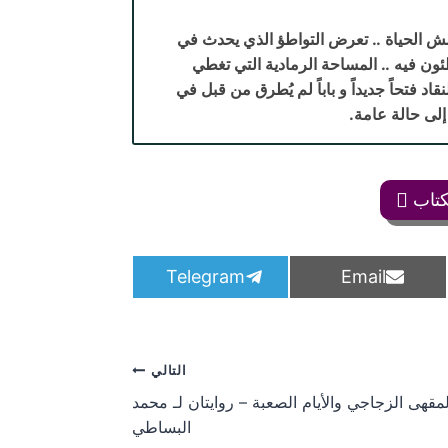
 الحياة .. تعرض التواطؤ الذي يحدث في
ون فيه .. المساحة الرمادية التي تغطي
اد فتحاً جديداً و باباً لم يُطرق من قبل في
إلى حالة عامة.
كتاب
S
S
Telegram
Email
h
h
a
a
r
r
e
e
o
o
التالي
n
n
مقهى الزجاجي والأيام الصعبة – روايتان لـ محمد
البساطي