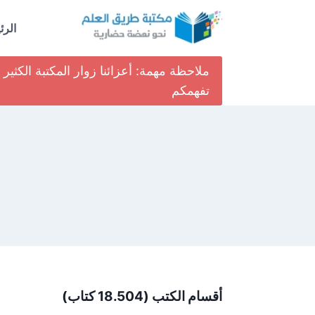
لتجاوز
لى
الرئ
لمحتوى
ملاحظة مهمة: أعزائنا زوار المكتبة الكث
تفهمكم
أقسام الكتب (18.504 كتاب)