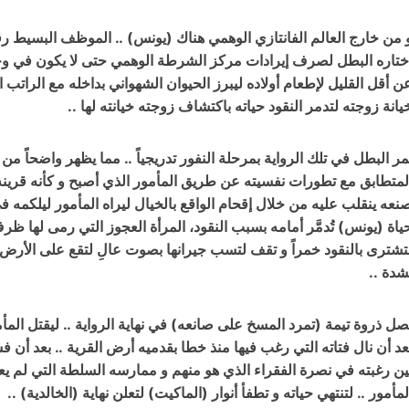
 من خارج العالم الفانتازي الوهمي هناك (يونس) .. الموظف البسيط رق
ختاره البطل لصرف إيرادات مركز الشرطة الوهمي حتى لا يكون في وج
ن أقل القليل لإطعام أولاده ليبرز الحيوان الشهواني بداخله مع الراتب ا
يانة زوجته لتدمر النقود حياته باكتشاف زوجته خيانته لها ..
مر البطل في تلك الرواية بمرحلة النفور تدريجياً .. مما يظهر واضحاً من
لمتطابق مع تطورات نفسيته عن طريق المأمور الذي أصبح و كأنه قرينه .. 
نعه ينقلب عليه من خلال إقحام الواقع بالخيال ليراه المأمور ليلكمه في
ياة (يونس) تُدمَّر أمامه بسبب النقود، المرأة العجوز التي رمى لها ظر
تشترى بالنقود خمراً و تقف لتسب جيرانها بصوت عالِ لتقع على الأرض 
شدة ..
صل ذروة تيمة (تمرد المسخ على صانعه) في نهاية الرواية .. ليقتل المأ
عد أن نال فتاته التي رغب فيها منذ خطا بقدميه أرض القرية .. بعد أن 
ين رغبته في نصرة الفقراء الذي هو منهم و ممارسه السلطة التي لم 
لمأمور .. لتنتهي حياته و تطفأ أنوار (الماكيت) لتعلن نهاية (الخالدية) ..