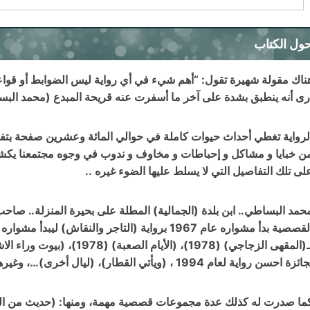
ول الكتاب
ناك مقولة شهيرة تقول: “أهم شيء في أي رواية ليس الضوابط أو قواعد 
رى أنه ينطبق بشدة على آخر ما أسفرت عنه قريحة المبدع (محمد البساط
لرواية تغطي أحداث حيوات كاملة في حوالي المائة وعشرين صفحة بتفاصيل
ن خبايا و مشاكل و إحباطات و مخاوف و ندوب في وجوه مجتمعنا يكشف
لى تلك التفاصيل التي لا يسلط عليها الضوء غيره ..
حمد البساطي.. ابن بلدة (الجمالية) المطلة على بحيرة المنزلة.. صاحب
القصصية بدأ مشواره عام 1967 برواية (التاجر والنقاش) 
ائزة احسن رواية لعام 1994 ، (ويأتي القطار)، (ليال أخرى)…، وغيرها.