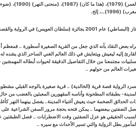
رب) (1996)…، إلخ.
(البساطي) عام 2001 بجائزة (سلطان العويس) في الرواية والقصة مناصفة مع القاص السوري (زكريا تامر).
راه بعض النقاد بأنه الذي جعل من القرية الصغيرة أسطورة .. فمعظم 
لقارئ إليه ليعيش ويتعايش في ذلك العالم الغني الساحر الذي يشده له
سلبيات مجتمعنا من خلال التفاصيل الدقيقة لحيوات أبطاله المهمشين ف
غيرات العالم من حولهم ..
سرد الرواية قصة قرية (الخالدية) .. قرية صغيرة بالوجه القبلي مشطور
لمدينة- بطبقاته المطحونة وأناسه المقهورين المعبئين بالغضب من حال ا
ات الحدائق الضخمة حيث يعيش أغنياء المدينة.. يفصل بينهما النهر كأغل
صل الضفتين ببعضهما .. يمكن فتحه بحجة مرور السفن الشراعية على ال
لسبب الحقيقي هو عزل الضفتين وقت الاضطرابات .. فصل الطبقتين عن
لمأمور بطل الرواية والتي تسير الأحداث مع سيره ..