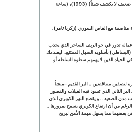
العمر) (1979)، (هذا ما كان) (1987)، (منحنى النهر) (1990)، (ضوء ضعيف لا يكشف شيئاً) (1993)، (ساعة
أعماله تدور في جو الريف الساحر الذي يجذب
 (البساطي) بأسلوبه السهل الممتنع.. ليصدمك
ي الحياة الذين لا يهمهم سطوة السلطة أو
ة لنصفين متناقضين .. البر القديم –منشأ
لبر الثاني الذي تسود فيه الفيلات والقصور
ب مدن الصعيد .. و يقطع النهر الكوبري الذي
رغم من أن ارتفاع الكوبري يسمح بمرورها ..
 بعضهما مما يسهل مهمة الأمن ليريح