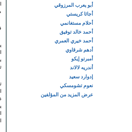
أبو يعرب المرزوقي
مغ
أجاثا كريستي
أحلام مستغانمي
فاز 
أحمد خالد توفيق
أحمد خيري العمري
ي
أدهم شرقاوي
ا
أمبرتو إيكو
ب
ت
أندريه لالاند
إدوارد سعيد
ت
نعوم تشومسكي
ا
عرض المزيد من المؤلفين
ذ
ي
ا
ا