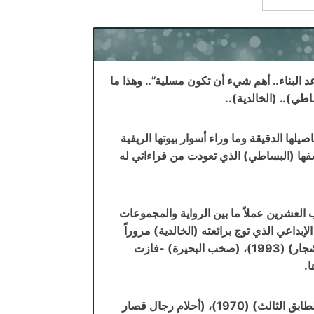
البناء.. أهم شيء أن تكون مسلية”.. وهذا ما
ي).. (الخالدية)..
ها الدقيقة وما وراء أسوار بيوتها الريفية
ها (البساطي) الذي تعودت من قراءاتي له
 العشرين عملاً ما بين الرواية والمجموعات
ليبدأ مشواره الإبداعي الذي توج برائعته (الخالدية) مروراً
بـ(المقهى الزجاجي) (1978)، (الأيام الصعبة) (1978)، (بيوت وراء الاشجار) (1993)، (صخب البحيرة) -فازت
كما صدرت له كذلك عدة مجموعات قصصية مهمة، ومنها: (حديث من الطابق الثالث) (1970)، (أحلام رجال قصار