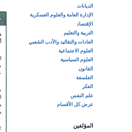
الديانات
الإدارة العامة والعلوم العسكرية
ح
الإقتصاد
التربية والتعليم
ه
أ
العادات والتقاليد والأدب الشعبي
العلوم الاجتماعية
ا
العلوم السياسية
م
القانون
ع
الفلسفة
الفكر
م
علم النفس
عرض كل الأقسام
بج
المؤلفين