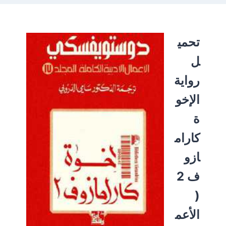
تحمي
ل
رواية
الإخو
ة
كارام
ازو
ف 2
(
الأعم