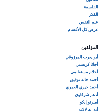
الفلسفة
الفكر
علم النفس
عرض كل الأقسام
المؤلفين
أبو يعرب المرزوقي
أجاثا كريستي
أحلام مستغانمي
أحمد خالد توفيق
أحمد خيري العمري
أدهم شرقاوي
أمبرتو إيكو
أندريه لالاند