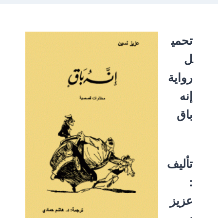
تحمي
ل
رواية
إنه
باق
تأليف
:
عزيز