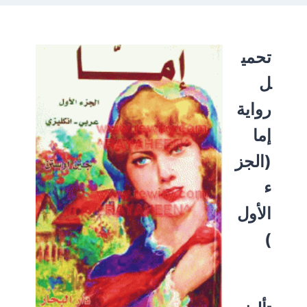
تحمي
ل
رواية
إما
(الجز
ء
الأول
)