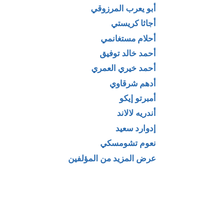
أبو يعرب المرزوقي
أجاثا كريستي
أحلام مستغانمي
أحمد خالد توفيق
أحمد خيري العمري
بول دي مان لـ
كتاب الصورة
أدهم شرقاوي
 ماكوبلان
الشعرية في
أمبرتو إيكو
الخطاب البلاغي
أندريه لالاند
والنقدي لـ الولي
إدوارد سعيد
محمد
نعوم تشومسكي
عرض المزيد من المؤلفين