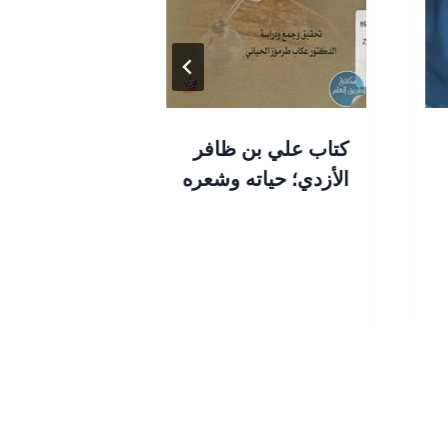
كتاب علي بن ظافر
كتاب أدب ا
الأزدي؛ حياته وشعره
مارون عبود