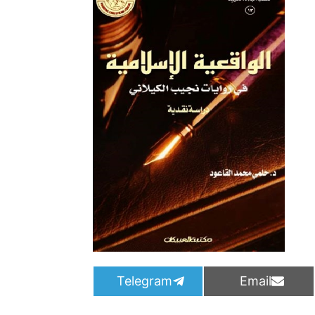
S
S
Telegram
Email
h
h
a
a