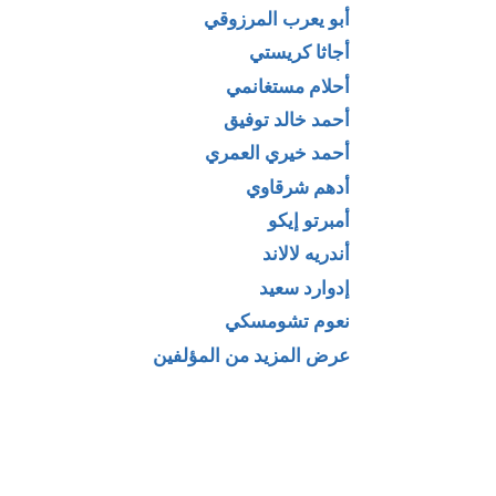
أبو يعرب المرزوقي
أجاثا كريستي
أحلام مستغانمي
أحمد خالد توفيق
أحمد خيري العمري
أدهم شرقاوي
أمبرتو إيكو
 مجلة تراثيات
كتاب التجربة الدينية
أندريه لالاند
بين الوحدة والتنوع لـ
إدوارد سعيد
توفيق بن عامر
نعوم تشومسكي
عرض المزيد من المؤلفين