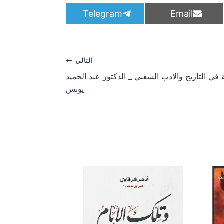
S
S
Telegram
Email
h
h
a
a
r
r
e
e
o
o
التالي
n
n
ة في التاريخ والادب الشعبي _ الدكتور عبد الحميد
يونس