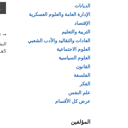
الديانات
الإدارة العامة والعلوم العسكرية
الإقتصاد
التربية والتعليم
تص
ا
العادات والتقاليد والأدب الشعبي
ال
العلوم الاجتماعية
5هـ/9-11م)_ بان علي محمد البياتي
العلوم السياسية
القانون
الفلسفة
الفكر
علم النفس
عرض كل الأقسام
المؤلفين