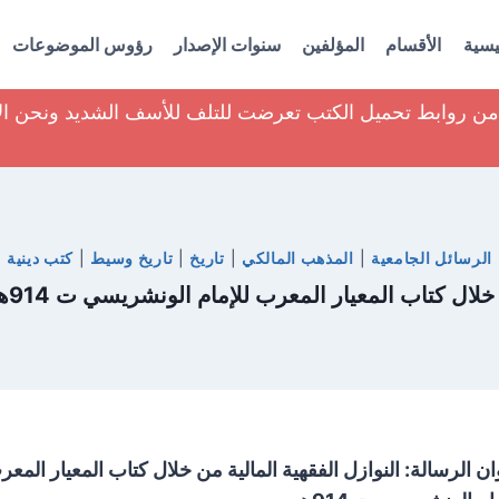
يسية
الأقسام
المؤلفين
سنوات الإصدار
رؤوس الموضوعات
ير من روابط تحميل الكتب تعرضت للتلف للأسف الشديد ونحن ا
الرسائل الجامعية
|
المذهب المالكي
|
تاريخ
|
تاريخ وسيط
|
كتب دينية
اب المعيار المعرب للإمام الونشريسي ت 914هـ _محمد بن مطلق الرميح
ن الرسالة: النوازل الفقهية المالية من خلال كتاب المعيار المعر