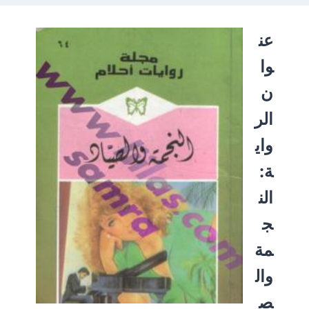
عن
وا
ن
الر
واي
ة:
الن
ج
مة
وال
ص