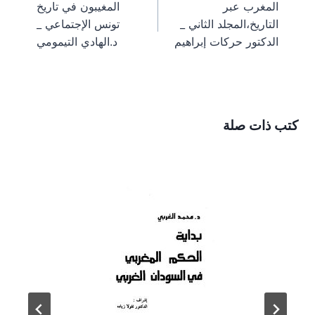
a
e
o
t
المغرب عبر
المغيبون في تاريخ
m
s
k
e
المقالات
التاريخ،المجلد الثاني _
تونس الإجتماعي _
t
r
)
الدكتور حركات إبراهيم
د.الهادي التيمومي
كتب ذات صلة