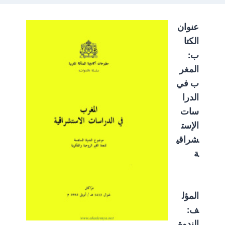
عنوان
الكتا
ب:
المغر
ب في
الدرا
سات
الإست
شراقي
ة
المؤل
ف:
الندوة