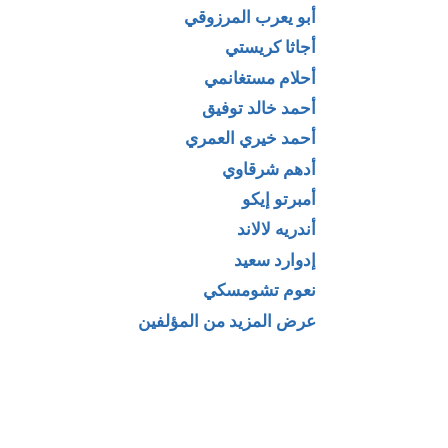
أبو يعرب المرزوقي
أجاثا كريستي
أحلام مستغانمي
أحمد خالد توفيق
أحمد خيري العمري
أدهم شرقاوي
أمبرتو إيكو
لمون
كتاب الشرق
أندريه لالاند
نون في
الأوسط المعاصر
إدوارد سعيد
س _ الدكتور
(محاولة للفهم) لـ
نعوم تشومسكي
يوسف دويدار
ديبورا ج. جيرنر
عرض المزيد من المؤلفين