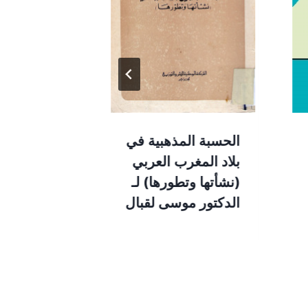
الحسبة المذهبية في
تاريخ.. الش
بلاد المغرب العربي
بن عمر.. شي
(نشأتها وتطورها) لـ
طولقة الرحم
الدكتور موسى لقبال
سليمان الص