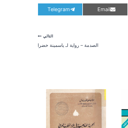
S
S
Telegram
Email
h
h
a
a
r
r
e
e
o
o
التالي
n
n
الصدمة – رواية لـ ياسمينة خضرا