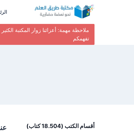
لتجاوز
لى
الرئ
لمحتوى
ملاحظة مهمة: أعزائنا زوار المكتبة الكث
تفهمكم
أقسام الكتب (18.504 كتاب)
عنو