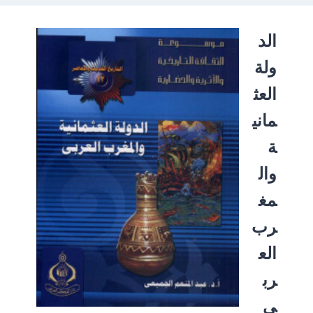
الد
ولة
العث
ماني
ة
وال
مغ
رب
الع
رب
ي