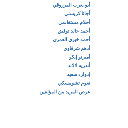
أبو يعرب المرزوقي
أجاثا كريستي
أحلام مستغانمي
أحمد خالد توفيق
أحمد خيري العمري
أدهم شرقاوي
لأمين العام
الجيش في العهد
أمبرتو إيكو
ة الأمم
الحمادي (405
أندريه لالاند
دة
-547هـ/1014-
إدوارد سعيد
1152م) _ موسى
نعوم تشومسكي
هيصام
عرض المزيد من المؤلفين