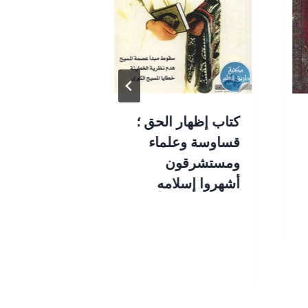
كتاب إظهار الحق ؛
الأمام سحن
قساوسة وعلماء
محمد زينهم
ومستشرقون
عزب
أشهروا إسلامه