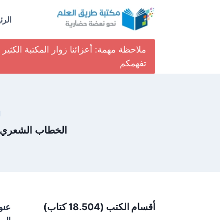
لتجاوز
لى
الرئ
لمحتوى
ملاحظة مهمة: أعزائنا زوار المكتبة الكث
تفهمكم
ا
الخطاب الشعري ا
أقسام الكتب (18.504 كتاب)
عنو