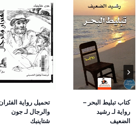
كتاب تبليط البحر –
تحميل رواية الفئران
رواية لـ رشيد
والرجال لـ جون
الضعيف
شتاينبك