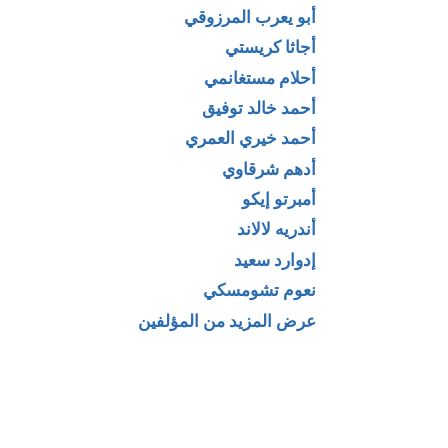
أبو يعرب المرزوقي
أجاثا كريستي
أحلام مستغانمي
أحمد خالد توفيق
أحمد خيري العمري
أدهم شرقاوي
أمبرتو إيكو
أندريه لالاند
إدوارد سعيد
نعوم تشومسكي
عرض المزيد من المؤلفين
بريود – صمت
تحميل أرض أرض –
 صاخب
مجموعة قصصية لـ
) لـ محمد
جمال الغيطاني