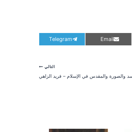
S
S
Telegram
Email
h
h
a
a
r
r
e
e
o
o
التالي
n
n
د والصورة والمقدس في الإسلام – فريد الزاهي