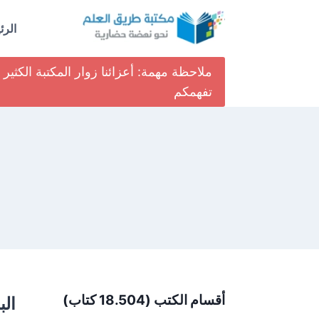
لتجاوز
لى
الرئ
لمحتوى
ملاحظة مهمة: أعزائنا زوار المكتبة الكث
تفهمكم
أقسام الكتب (18.504 كتاب)
الب