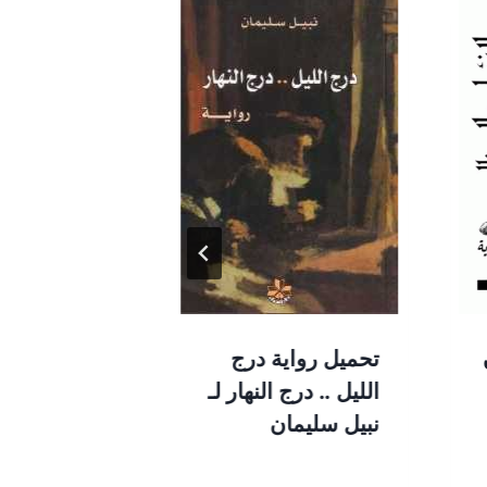
تحميل رواية درج
كتاب مذكر
الليل .. درج النهار لـ
كازانوفا لـ
نبيل سليمان
مراد