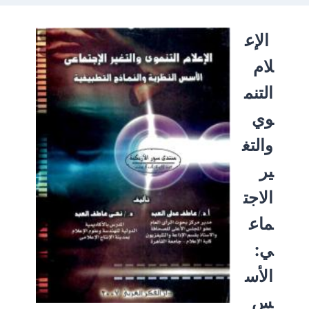
الإع
لام
التنم
وي
والتغ
ير
الاجت
ماع
ي:
الأس
س