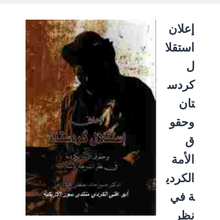
إعلان
استقلا
ل
كردس
تان
وحقو
ق
الأمة
الكردي
ة في
نظر