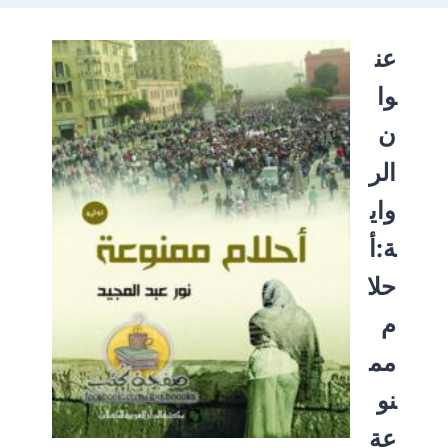
عن
وا
ن
الر
واي
ة:أ
حلا
م
مم
نو
عة