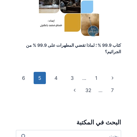
كتاب 99.9 % ؛ لماذا تقضي المطهرات على 99.9 % من
الجراثيم؟
تنقل
الصفحة
6
5
4
3
…
1
السابقة
الصفحة
الصفحة
32
…
7
التالية
البحث في المكتبة
البحث