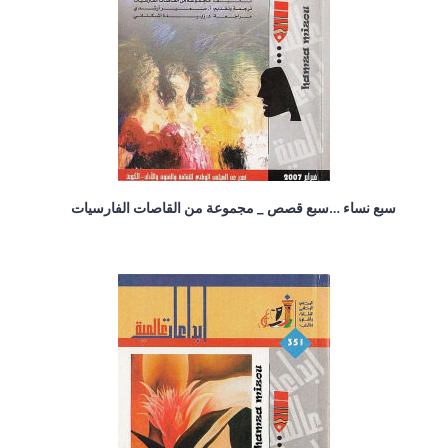
سبع نساء …سبع قصص _ مجموعة من القاصات الفارسيات