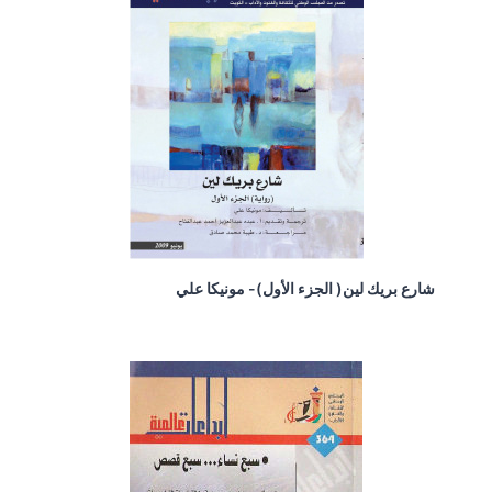
شارع بريك لين( الجزء الأول)- مونيكا علي