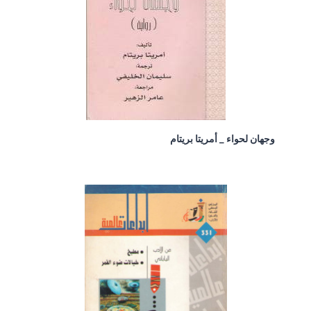
وجهان لحواء _ أمريتا بريتام