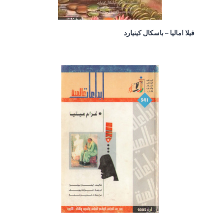
فيلا اماليا – باسكال كينيارد