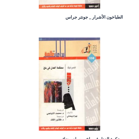
الطباخون الأشرار _ جونتر جراس
محكمة العدل في بلخ _ بهرام بيضائي