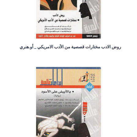
روض الادب مختارات قصصية من الأدب الامريكي _ أو.هنري