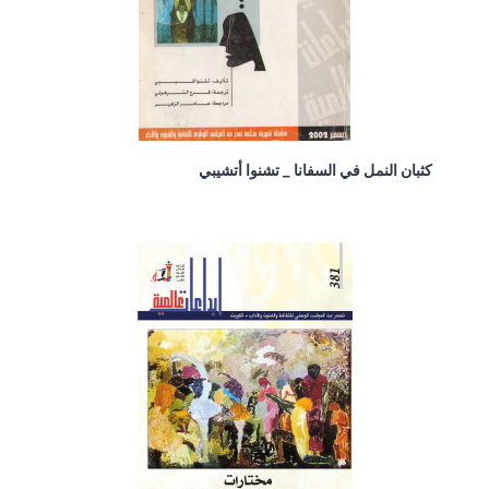
كثبان النمل في السفانا _ تشنوا أتشيبي