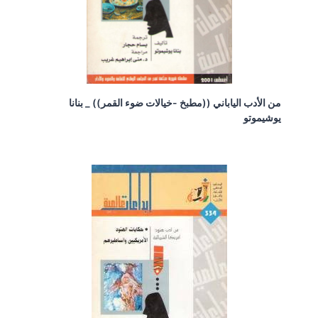
من الأدب الياباني ((مطبخ -خيالات ضوء القمر)) _ بنانا
يوشيموتو