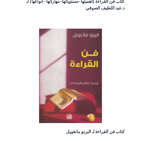
كتاب فن القراءة (أهميتها-مستوياتها-مهاراتها- أنواعها) لـ
د.عبد اللطيف الصوفي
كتاب فن القراءة لـ البرتو مانغويل