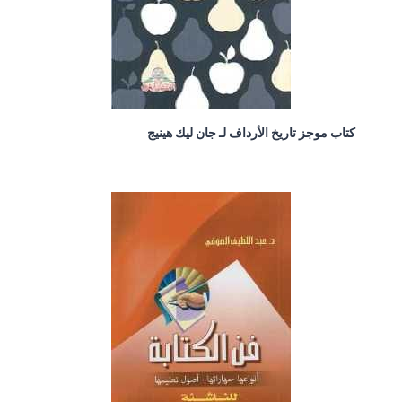
كتاب موجز تاريخ الأرداف لـ جان ليك هينيج