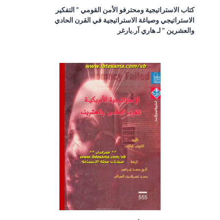
كتاب الاستراتيجية ومحترفو الأمن القومي ” التفكير
الاستراتيجي وصياغة الاستراتيجية في القرن الحادي
والعشرين ” لـ هاري آر.يارغر