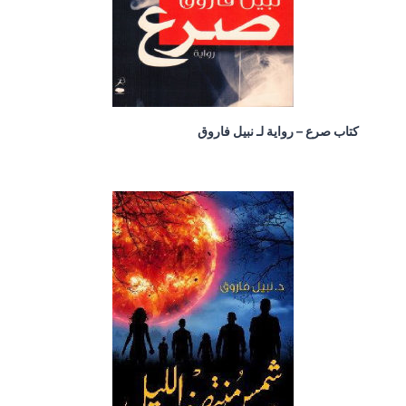
كتاب صرع – رواية لـ نبيل فاروق