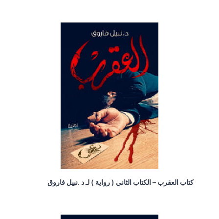
كتاب العقرب – الكتاب الثاني ( رواية ) لـ د .نبيل فاروق