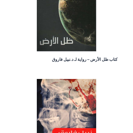
كتاب ظل الأرض – رواية لـ د.نبيل فاروق