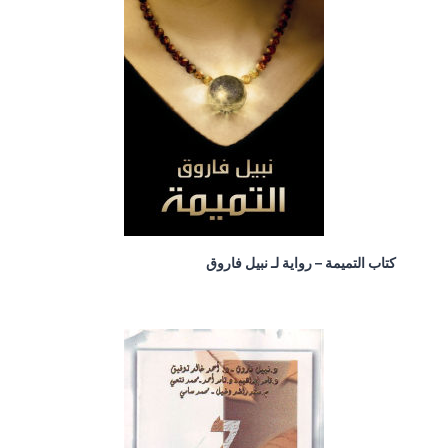
كتاب التميمة – رواية لـ نبيل فاروق