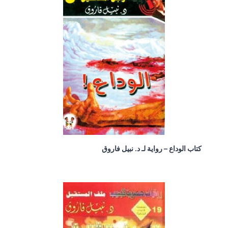
كتاب الوداع – رواية لـ د. نبيل فاروق