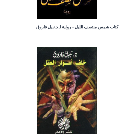
كتاب شمس منتصف الليل – رواية لـ د.نبيل فاروق