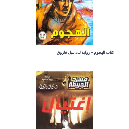
كتاب الهجوم – رواية لـ د.نبيل فاروق