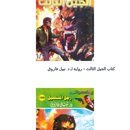
كتاب الجيل الثالث – رواية لـ د. نبيل فاروق