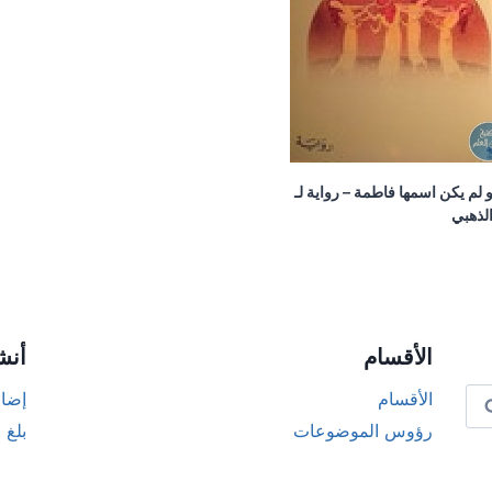
 لم يكن اسمها فاطمة – رواية لـ
لذهبي
الأقسام
أنش
الأقسام
إضاف
رؤوس الموضوعات
بلغ 