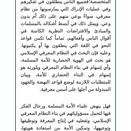
المتخصصة؛فجميع الناس ينطلقون في تفكيرهم
وفي عمليات الإدراك التي يمارسونها من نظام
معرفي، سواءً بوعي منهم على ذلك أم بدون
وعي. ويمثل ذلك في أبسط أشكاله بالمسلمات
والمبادئ والافتراضات النظرية الكامنة في
أقوال الناس وأفعالهم، تماماً كما تكمن قواعد
النحو في اللغة التي ينطقون بها أو يكتبونها.
وعليه فإن البحث في النظام المعرفي الإسلامي
هو بحث في الهوية الحضارية للأمة المسلمة،
وأي إسهام في بناء النظام المعرفي وبلورته هو
إسهام في البناء الحضاري للأمة، وبيان
للمتطلبات اللازمة لوضع قواعد النهضة والجهود
المبذولة من أجلها على أسس معرفية.
فهل ينهض علماء الأمة المسلمة ورجال الفكر
فيها لتحمل مسؤولياتهم في بناء النظام المعرفي
الإسلامي، وتفعليه في إنتاج المعرفة وتوظيفها
وتوجيهها، وتمكين الأمة من استعادة هويتها،