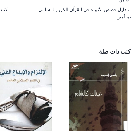
فّح
لسابق
n
n
n
 دليل قصص الأنبياء في القرآن الكريم لـ سامي
كتاب
مقالات
م أمين
كتب ذات صلة