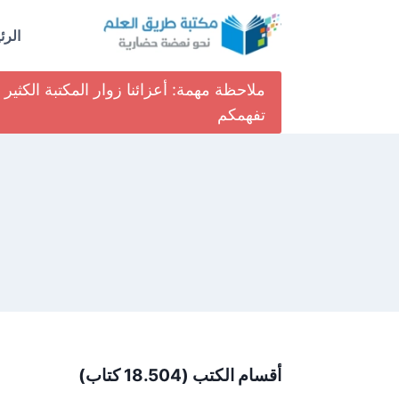
لتجاوز
لى
الرئ
لمحتوى
ملاحظة مهمة: أعزائنا زوار المكتبة الكث
تفهمكم
أقسام الكتب (18.504 كتاب)