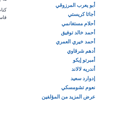
تص
ا
أبو يعرب المرزوقي
كتاب
ال
أجاثا كريستي
قاس
أحلام مستغانمي
أحمد خالد توفيق
أحمد خيري العمري
أدهم شرقاوي
أمبرتو إيكو
أندريه لالاند
إدوارد سعيد
نعوم تشومسكي
عرض المزيد من المؤلفين