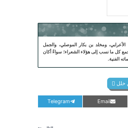
الأعرابي، ومخلد بن بكار الموصلي، والجمل
جمع كل ما نسب إلى هؤلاء الشعراء؛ سواءً أكان
ته الفنية.
ن خلل
S
S
Telegram
Email
h
h
a
a
r
r
e
e
o
o