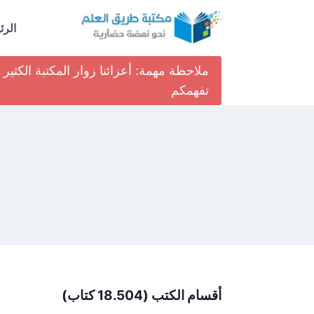
لتجاوز
لى
الرئ
لمحتوى
ملاحظة مهمة: أعزائنا زوار المكتبة الكث
تفهمكم
أقسام الكتب (18.504 كتاب)