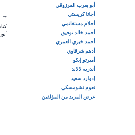
أبو يعرب المرزوقي
أجاثا كريستي
تص
ا
أحلام مستغانمي
كتاب
ال
أحمد خالد توفيق
أنور
أحمد خيري العمري
أدهم شرقاوي
أمبرتو إيكو
أندريه لالاند
إدوارد سعيد
نعوم تشومسكي
عرض المزيد من المؤلفين