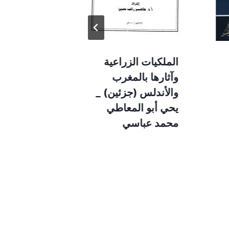
الملكيات الزراعية
كتاب دور ال
وآثارها بالمغرب
المغاربية 
والأندلس (جزئين) _
التحرير وبنا
يحي أبو المعاطي
الوطنية
محمد عباسي