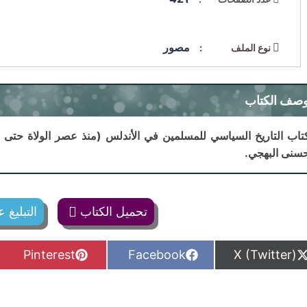
مصور
نوع الملف :
صف الكتاب
تاب التاريخ السياسي للمسلمين في الأندلس (منذ عصر الولاة حتى 
سنى البهجي.
تحميل الكتاب
التبليغ
S
S
S
Pinterest
Facebook
X (Twitter)
h
h
h
a
a
a
r
r
r
e
e
e