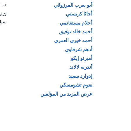
أبو يعرب المرزوقي
تص
ا
أجاثا كريستي
كتاب
ال
سيل
أحلام مستغانمي
أحمد خالد توفيق
أحمد خيري العمري
أدهم شرقاوي
أمبرتو إيكو
أندريه لالاند
إدوارد سعيد
نعوم تشومسكي
عرض المزيد من المؤلفين