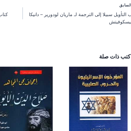
o
o
o
فّح
لسابق
n
n
n
 التأويل سبيلا إلى الترجمة لـ ماريان لودورير – دانيكا
كتاب 
مقالات
يسكوفيتش
كتب ذات صلة