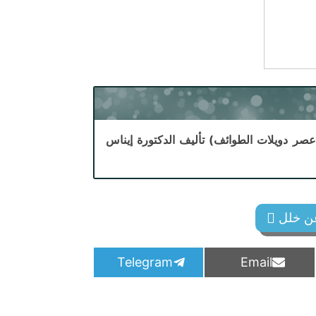
عصر دويلات الطوائف) تأليف الدكتورة إيناس
 عن خلل
S
S
Telegram
Email
h
h
a
a
r
r
e
e