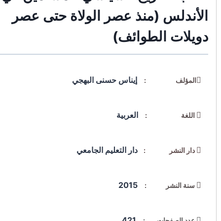
الأندلس (منذ عصر الولاة حتى عصر
دويلات الطوائف)
إيناس حسنى البهجي
المؤلف :
العربية
اللغة :
دار التعليم الجامعي
دار النشر :
2015
سنة النشر :
421
عدد الصفحات :